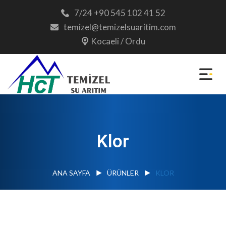
7/24 +90 545 102 41 52
temizel@temizelsuaritim.com
Kocaeli / Ordu
Klor
ANA SAYFA
ÜRÜNLER
KLOR