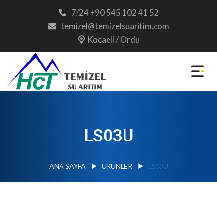
7/24 +90 545 102 41 52
temizel@temizelsuaritim.com
Kocaeli / Ordu
LS03U
ANA SAYFA
ÜRÜNLER
LS03U