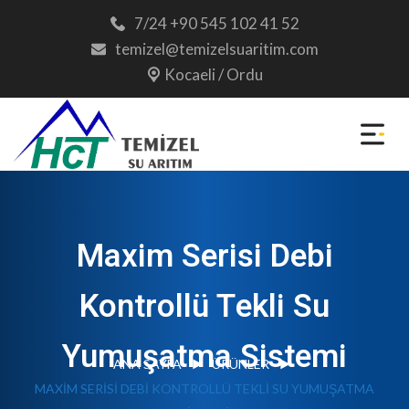
7/24 +90 545 102 41 52
temizel@temizelsuaritim.com
Kocaeli / Ordu
Maxim Serisi Debi
Kontrollü Tekli Su
Yumuşatma Sistemi
ANA SAYFA
ÜRÜNLER
MAXIM SERISI DEBI KONTROLLÜ TEKLI SU YUMUŞATMA